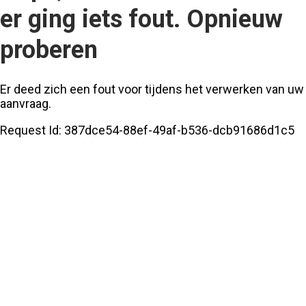
er ging iets fout. Opnieuw
proberen
Er deed zich een fout voor tijdens het verwerken van uw
aanvraag.
Request Id:
387dce54-88ef-49af-b536-dcb91686d1c5