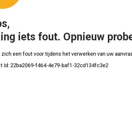
s,
ging iets fout. Opnieuw prob
 zich een fout voor tijdens het verwerken van uw aanvra
t Id:
22ba2069-f464-4e79-baf1-32cd134fc3e2