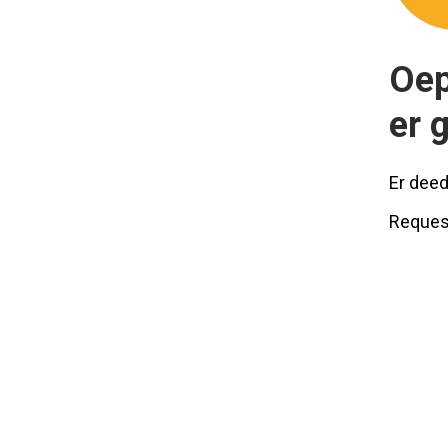
Oep
er 
Er deed
Reques