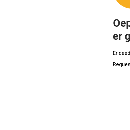
Oep
er 
Er deed
Reques