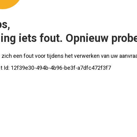
s,
ging iets fout. Opnieuw prob
 zich een fout voor tijdens het verwerken van uw aanvra
t Id:
12f39e30-494b-4b96-be3f-a7dfc472f3f7